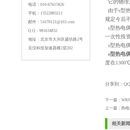
它的物理
电话：010-67615826
由于s型热
手机：13522883211
规定今后不
邮件：51670121@163.com
s型热电偶
Q Q：981634832
一次性投
地址：北京市大兴区盛坊路2号
s型热电偶
京仪科技加速器楼2层202
s型热电
度在130
分享到：
Q
下一篇：
WR
上一篇：
热电
相关新