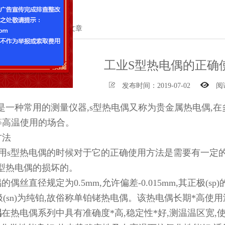
首页
>
新闻中心
>
技术文章
工业S型热电偶的正确
发布时间：2019-07-02
阅
是一种常用的测量仪器,s型热电偶又称为贵金属热电偶,
等高温使用的场合。
方法
用s型热电偶的时候对于它的正确使用方法是需要有一定的
s型热电偶的损坏的。
的偶丝直径规定为0.5mm,允许偏差-0.015mm,其正极(s
负极(sn)为纯铂,故俗称单铂铑热电偶。该热电偶长期*高使用温
偶
在热电偶系列中具有准确度*高,稳定性*好,测温温区宽,