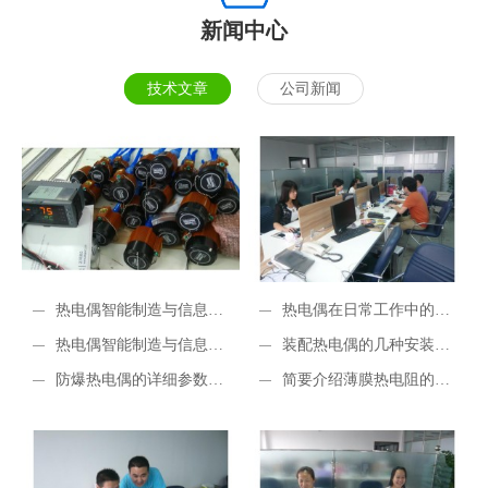
新闻中心
技术文章
公司新闻
热电偶智能制造与信息一
热电偶在日常工作中的应
体化生产流水线（二
热电偶智能制造与信息一
用与测温的基本原理
装配热电偶的几种安装方
体化生产流水线
防爆热电偶的详细参数与
式区别
简要介绍薄膜热电阻的原
技术原理
理以及使用场合