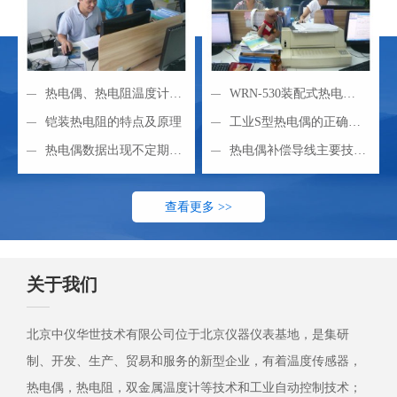
热电偶、热电阻温度计插
WRN-530装配式热电偶
入深度如何选择
铠装热电阻的特点及原理
不容忽视的不当安装引
工业S型热电偶的正确使
热电偶数据出现不定期输
用方法
热电偶补偿导线主要技术
出缓慢饱和现象分析
指标与选用
查看更多 >>
关于我们
北京中仪华世技术有限公司位于北京仪器仪表基地，是集研
制、开发、生产、贸易和服务的新型企业，有着温度传感器，
热电偶，热电阻，双金属温度计等技术和工业自动控制技术；